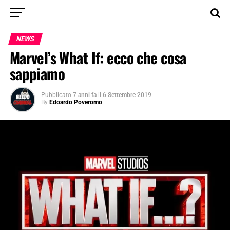
NEWS
Marvel’s What If: ecco che cosa
sappiamo
Pubblicato
7 anni fa
il
6 Settembre 2019
By
Edoardo Poveromo