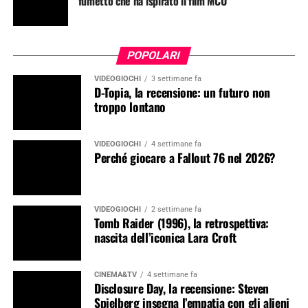
fumetto che ha ispirato il film MCU
POPOLARI
VIDEOGIOCHI
3 settimane fa
D-Topia, la recensione: un futuro non
troppo lontano
VIDEOGIOCHI
4 settimane fa
Perché giocare a Fallout 76 nel 2026?
VIDEOGIOCHI
2 settimane fa
Tomb Raider (1996), la retrospettiva:
nascita dell’iconica Lara Croft
CINEMA&TV
4 settimane fa
Disclosure Day, la recensione: Steven
Spielberg insegna l’empatia con gli alieni