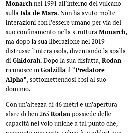
Monarch
nel 1991 all’interno del vulcano
sulla
Isla de Mara
. Non ha avuto molte
interazioni con l’essere umano per via del
suo confinamento nella struttura
Monarch
,
ma dopo la sua liberazione nel 2019
distrusse l’intera isola, diventando la spalla
di
Ghidorah
. Dopo la sua disfatta,
Rodan
riconosce in
Godzilla
il
“Predatore
Alpha”
, sottomettendosi così al suo
dominio.
Con un’altezza di 46 metri e un’apertura
alare di ben 265
Rodan
possiede delle
capacità nel volo uniche a tal punto che,
raggiunta una certa velocità, e addirittura