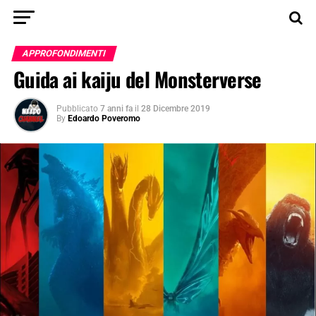
APPROFONDIMENTI
Guida ai kaiju del Monsterverse
Pubblicato
7 anni fa
il
28 Dicembre 2019
By
Edoardo Poveromo