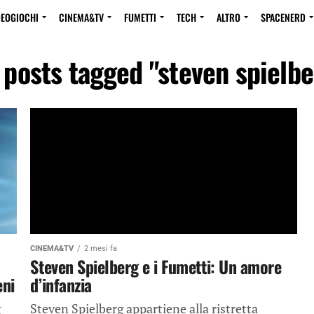
DEOGIOCHI
CINEMA&TV
FUMETTI
TECH
ALTRO
SPACENERD
l posts tagged "steven spielbe
CINEMA&TV
2 mesi fa
Steven Spielberg e i Fumetti: Un amore
eni
d’infanzia
g
Steven Spielberg appartiene alla ristretta