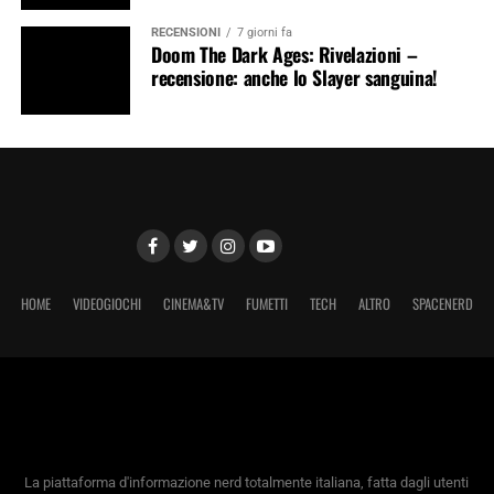
RECENSIONI
7 giorni fa
Doom The Dark Ages: Rivelazioni –
recensione: anche lo Slayer sanguina!
HOME
VIDEOGIOCHI
CINEMA&TV
FUMETTI
TECH
ALTRO
SPACENERD
La piattaforma d'informazione nerd totalmente italiana, fatta dagli utenti