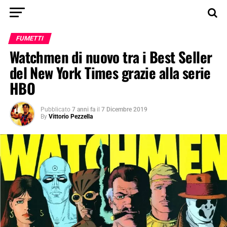
FUMETTI
Watchmen di nuovo tra i Best Seller
del New York Times grazie alla serie
HBO
Pubblicato
7 anni fa
il
7 Dicembre 2019
By
Vittorio Pezzella