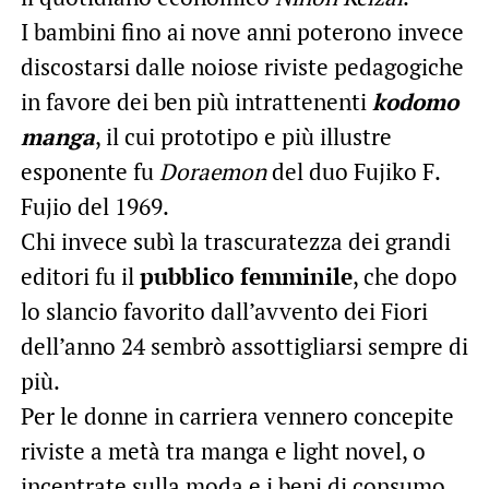
I bambini fino ai nove anni poterono invece
discostarsi dalle noiose riviste pedagogiche
in favore dei ben più intrattenenti
kodomo
manga
, il cui prototipo e più illustre
esponente fu
Doraemon
del duo Fujiko F.
Fujio del 1969.
Chi invece subì la trascuratezza dei grandi
editori fu il
pubblico femminile
, che dopo
lo slancio favorito dall’avvento dei Fiori
dell’anno 24 sembrò assottigliarsi sempre di
più.
Per le donne in carriera vennero concepite
riviste a metà tra manga e light novel, o
incentrate sulla moda e i beni di consumo,