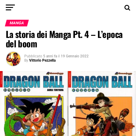
MANGA
La storia dei Manga Pt. 4 – L’epoca
del boom
Pubblicato
5 anni fa
il
19 Gennaio 2022
By
Vittorio Pezzella