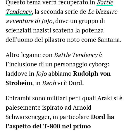
Questo tema verrà recuperato in
Battle
Tendency
, la seconda serie de
Le bizzarre
avventure di JoJo
, dove un gruppo di
scienziati nazisti scatena la potenza
dell’uomo del pilastro noto come Santana.
Altro legame con
Battle Tendency
è
l’inclusione di un personaggio cyborg:
laddove in
JoJo
abbiamo
Rudolph von
Stroheim
, in
Baoh
vi è Dord.
Entrambi sono militari per i quali Araki si è
palesemente ispirato ad Arnold
Schwarzenegger, in particolare
Dord ha
l’aspetto del T-800 nel primo