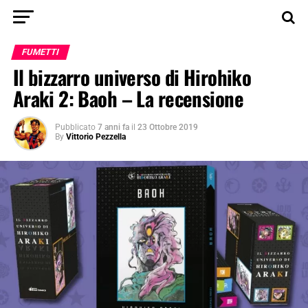
FUMETTI
Il bizzarro universo di Hirohiko
Araki 2: Baoh – La recensione
Pubblicato
7 anni fa
il
23 Ottobre 2019
By
Vittorio Pezzella