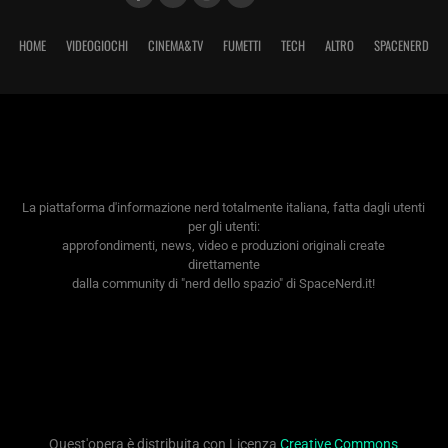
HOME
VIDEOGIOCHI
CINEMA&TV
FUMETTI
TECH
ALTRO
SPACENERD
La piattaforma d'informazione nerd totalmente italiana, fatta dagli utenti
per gli utenti:
approfondimenti, news, video e produzioni originali create
direttamente
dalla community di "nerd dello spazio" di SpaceNerd.it!
Quest'opera è distribuita con Licenza
Creative Commons