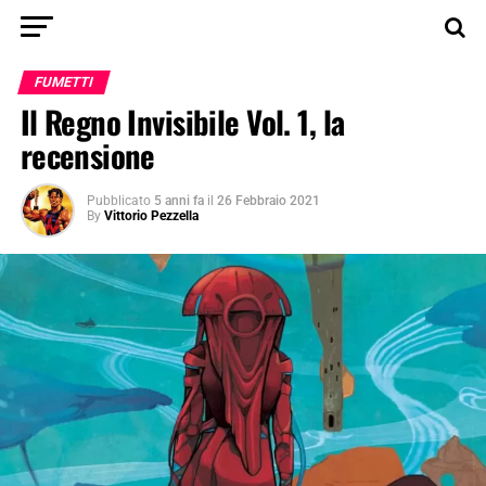
FUMETTI
Il Regno Invisibile Vol. 1, la
recensione
Pubblicato
5 anni fa
il
26 Febbraio 2021
By
Vittorio Pezzella