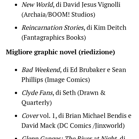
New World
, di David Jesus Vignolli
(Archaia/BOOM! Studios)
Reincarnation Stories
, di Kim Deitch
(Fantagraphics Books)
Migliore graphic novel (riedizione)
Bad Weekend
, di Ed Brubaker e Sean
Phillips (Image Comics)
Clyde Fans
, di Seth (Drawn &
Quarterly)
Cover
vol. 1, di Brian Michael Bendis e
David Mack (DC Comics /Jinxworld)
Glenn Ganges: The River at Night
, di