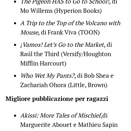
The Pigeon HAS to Go to School!
, di
Mo Willems (Hyperion Books)
A Trip to the Top of the Volcano with
Mouse
, di Frank Viva (TOON)
¡Vamos! Let’s Go to the Market
, di
Raúl the Third (Versify/Houghton
Mifflin Harcourt)
Who Wet My Pants?
, di Bob Shea e
Zachariah Ohora (Little, Brown)
Migliore pubblicazione per ragazzi
Akissi: More Tales of Mischief
,di
Marguerite Abouet e Mathieu Sapin