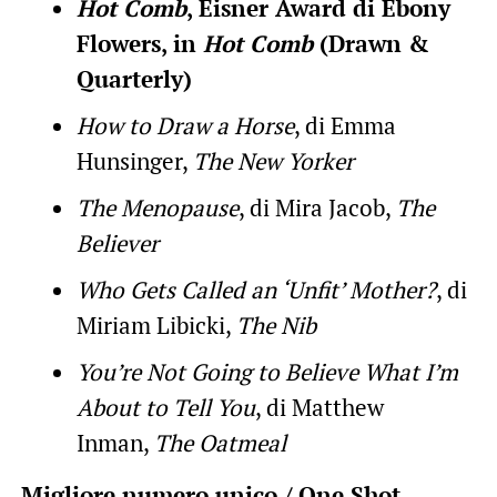
Hot Comb
, Eisner Award di Ebony
Flowers, in
Hot Comb
(Drawn &
Quarterly)
How to Draw a Horse
, di Emma
Hunsinger,
The New Yorker
The Menopause
, di Mira Jacob,
The
Believer
Who Gets Called an ‘Unfit’ Mother?
, di
Miriam Libicki,
The Nib
You’re Not Going to Believe What I’m
About to Tell You
, di Matthew
Inman,
The Oatmeal
Migliore numero unico / One Shot