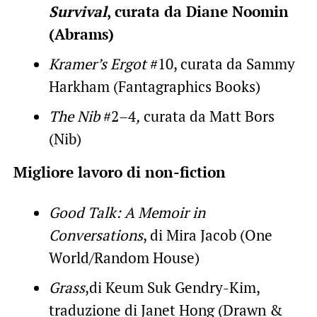
Survival
, curata da Diane Noomin
(Abrams)
Kramer’s Ergot
#10, curata da Sammy
Harkham (Fantagraphics Books)
The Nib
#2–4
,
curata da Matt Bors
(Nib)
Migliore lavoro di non-fiction
Good Talk: A Memoir in
Conversations
, di Mira Jacob (One
World/Random House)
Grass
,di Keum Suk Gendry-Kim,
traduzione di Janet Hong (Drawn &