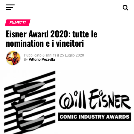
FUMETTI
Eisner Award 2020: tutte le
nomination e i vincitori
Pubblicato
6 anni fa
il
25 Luglio 2020
By
Vittorio Pezzella