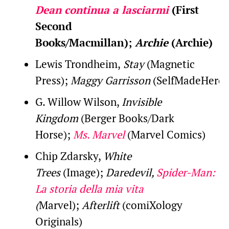
Dean continua a lasciarmi
(First
Second
Books/Macmillan);
Archie
(Archie)
Lewis Trondheim,
Stay
(Magnetic
Press);
Maggy Garrisson
(SelfMadeHero)
G. Willow Wilson,
Invisible
Kingdom
(Berger Books/Dark
Horse);
Ms. Marvel
(Marvel Comics)
Chip Zdarsky,
White
Trees
(Image);
Daredevil,
Spider-Man:
La storia della mia vita
(
Marvel);
Afterlift
(comiXology
Originals)