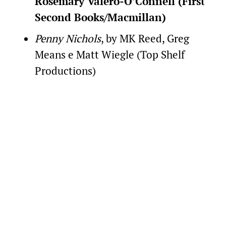
Rosemary Valero-O’Connell (First
Second Books/Macmillan)
Penny Nichols
, by MK Reed, Greg
Means e Matt Wiegle (Top Shelf
Productions)