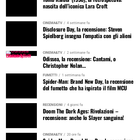
nascita dell’iconica Lara Croft
CINEMA&TV
4 settimane fa
Disclosure Day, la recensione: Steven
Spielberg insegna l’empatia con gli alieni
CINEMA&TV
2 settimane fa
Odissea, la recensione: Cantami, o
Christopher Nolan…
FUMETTI
1 settimana fa
Spider-Man: Brand New Day, la recensione
del fumetto che ha ispirato il film MCU
RECENSIONI
4 giorni fa
Doom The Dark Ages: Rivelazioni –
recensione: anche lo Slayer sanguina!
CINEMA&TV
20 ore fa