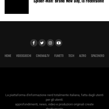
Spider-Man: Brand New Day, la recensione
HOME
VIDEOGIOCHI
CINEMA&TV
FUMETTI
TECH
ALTRO
SPACENERD
La piattaforma d'informazione nerd totalmente italiana, fatta dagli utenti
per gli utenti:
approfondimenti, news, video e produzioni originali create
direttamente