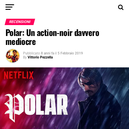
RECENSIONI
Polar: Un action-noir davvero
mediocre
Pubblicato
8 anni fa
il
5 Febbraio 2019
By
Vittorio Pezzella