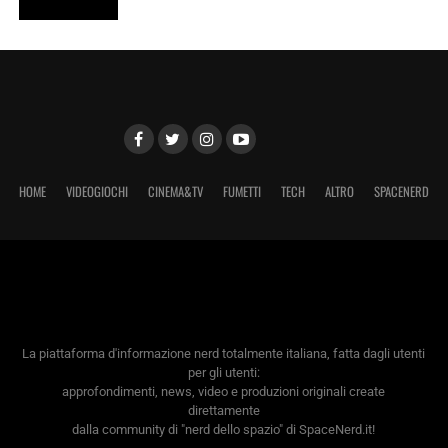
HOME
VIDEOGIOCHI
CINEMA&TV
FUMETTI
TECH
ALTRO
SPACENERD
La piattaforma d'informazione nerd totalmente italiana, fatta dagli utenti
per gli utenti:
approfondimenti, news, video e produzioni originali create
direttamente
dalla community di "nerd dello spazio" di SpaceNerd.it!