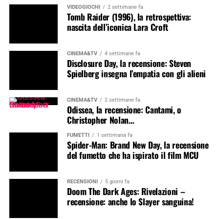
VIDEOGIOCHI
2 settimane fa
Tomb Raider (1996), la retrospettiva:
nascita dell’iconica Lara Croft
CINEMA&TV
4 settimane fa
Disclosure Day, la recensione: Steven
Spielberg insegna l’empatia con gli alieni
CINEMA&TV
2 settimane fa
Odissea, la recensione: Cantami, o
Christopher Nolan…
FUMETTI
1 settimana fa
Spider-Man: Brand New Day, la recensione
del fumetto che ha ispirato il film MCU
RECENSIONI
5 giorni fa
Doom The Dark Ages: Rivelazioni –
recensione: anche lo Slayer sanguina!