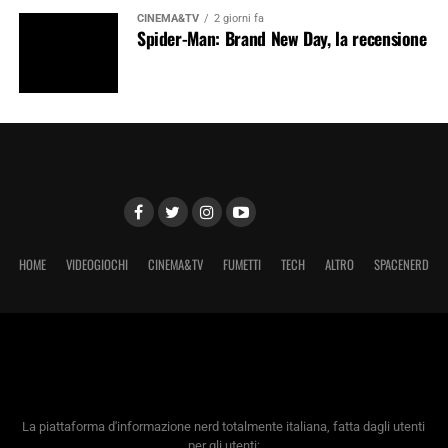
CINEMA&TV
2 giorni fa
Spider-Man: Brand New Day, la recensione
HOME
VIDEOGIOCHI
CINEMA&TV
FUMETTI
TECH
ALTRO
SPACENERD
La piattaforma d'informazione nerd totalmente italiana, fatta dagli utenti
per gli utenti: