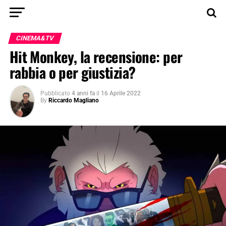
CINEMA&TV
Hit Monkey, la recensione: per
rabbia o per giustizia?
Pubblicato
4 anni fa
il
16 Aprile 2022
By
Riccardo Magliano