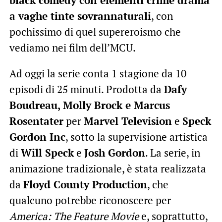
black comedy con elementi crime drama
a vaghe tinte sovrannaturali
, con
pochissimo di quel supereroismo che
vediamo nei film dell’MCU.
Ad oggi la serie conta 1 stagione da 10
episodi di 25 minuti. Prodotta da
Dafy
Boudreau, Molly Brock e Marcus
Rosentater
per
Marvel Television
e
Speck
Gordon Inc
, sotto la supervisione artistica
di
Will Speck
e
Josh Gordon
. La serie, in
animazione tradizionale, è stata realizzata
da
Floyd County Production
, che
qualcuno potrebbe riconoscere per
America: The Feature Movie
e, soprattutto,