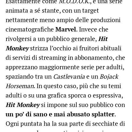
Esattamente come
M.O.D.O.K.
, è una serie
animata a sé stante, con un target
nettamente meno ampio delle produzioni
cinematografiche
Marvel
. Invece che
rivolgersi a un pubblico generale,
Hit
Monkey
strizza l’occhio ai fruitori abituali
di servizi di streaming in abbonamento, che
apprezzano maggiormente serie per adulti,
spaziando tra un
Castlevania
e un
Bojack
Horseman
. In questo caso, più che su temi
adulti o su una grafica sporca o espressiva,
Hit Monkey
si impone sul suo pubblico con
un po’ di sano e mai abusato splatter
.
Ogni puntata ha la sua parte di secchiate di