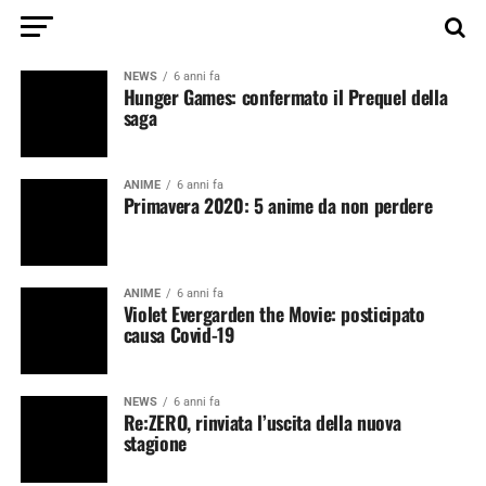
NEWS
6 anni fa
Hunger Games: confermato il Prequel della
saga
ANIME
6 anni fa
Primavera 2020: 5 anime da non perdere
ANIME
6 anni fa
Violet Evergarden the Movie: posticipato
causa Covid-19
NEWS
6 anni fa
Re:ZERO, rinviata l’uscita della nuova
stagione