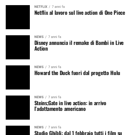
NETFLIX
7 anni fa
Netflix al lavoro sul live action di One Piece
NEWS
7 anni fa
Disney annuncia il remake di Bambi in Live
Action
NEWS
7 anni fa
Howard the Duck fuori dal progetto Hulu
NEWS
7 anni fa
Steins;Gate in live action: in arrivo
l’adattamento americano
NEWS
7 anni fa
Studio Ghibli: dal 1 febbraio tutti i film su