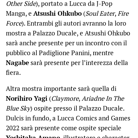
Other Side
), portato a Lucca da J-Pop
Manga, e
Atsushi Ohkubo
(
Soul Eater
,
Fire
Force
). Entrambi gli autori avranno la loro
mostra a Palazzo Ducale, e Atsushi Ohkubo
sarà anche presente per un incontro con il
pubblico al Padiglione Panini, mentre
Nagabe
sarà presente per l’interezza della
fiera.
Altra mostra importante sarà quella di
Norihiro Yagi
(
Claymore
,
Ariadne In The
Blue Sky
) ospite presso il Palazzo Ducale.
Dulcis in fundo, a Lucca Comics and Games
2022 sarà presente come ospite speciale
Yoshitaka Amano
, illustratore e character