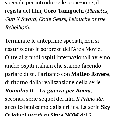
speciale per introdurre le proiezione, il
regista del film,
Goro Taniguchi
(
Planetes
,
Gun X Sword
,
Code Geass, Lelouche of the
Rebellion
).
Terminate le anteprime speciali, non si
esauriscono le sorprese dell’Area Movie.
Oltre ai grandi ospiti internazionali avremo
anche ospiti italiani che stanno facendo
parlare di se. Partiamo con
Matteo Rovere
,
di ritorno dalla realizzazione della serie
Romulus II – La guerra per Roma
,
seconda serie sequel del film
Il Primo Re
,
accolto benissimo dalla critica. La serie
Sky
Original
uscirà su
Sky
e
NOW
dal 21