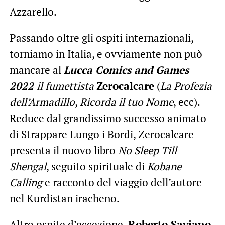
Azzarello.
Passando oltre gli ospiti internazionali,
torniamo in Italia, e ovviamente non può
mancare al
Lucca Comics and Games
2022
il fumettista
Zerocalcare
(
La Profezia
dell’Armadillo
,
Ricorda il tuo Nome
, ecc).
Reduce dal grandissimo successo animato
di Strappare Lungo i Bordi, Zerocalcare
presenta il nuovo libro
No Sleep Till
Shengal
, seguito spirituale di
Kobane
Calling
e racconto del viaggio dell’autore
nel Kurdistan iracheno.
Altro ospite d’eccezione,
Roberto Saviano
,