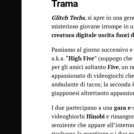
Trama
Glitch Techs
, si apre in una ge
misterioso giovane irrompe in u
creatura digitale uscita fuori 
Passiamo al giorno successivo e
a.k.a. “
High Five
” (suppogo che 
per gli amici soltanto
Five
, un 
appassionato di videogiochi che
ambulante di tacos; la seconda
giapponesi altrettanto appassio
I due partecipano a una
gara e-
videoghiochi
Hinobi
e rimangon
senziente che appare all’interno
risolvono la questione e i due r