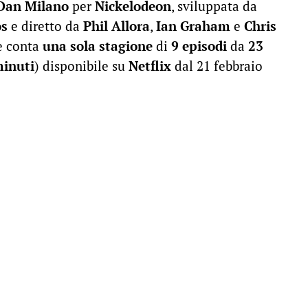
Dan Milano
per
Nickelodeon
, sviluppata da
os
e diretto da
Phil Allora
,
Ian Graham
e
Chris
ie conta
una sola stagione
di
9 episodi
da
23
minuti
) disponibile su
Netflix
dal 21 febbraio