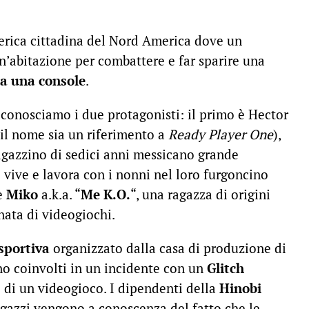
nerica cittadina del Nord America dove un
n’abitazione per combattere e far sparire una
da una console
.
 conosciamo i due protagonisti: il primo è Hector
il nome sia un riferimento a
Ready Player One
),
ragazzino di sedici anni messicano grande
 vive e lavora con i nonni nel loro furgoncino
 è
Miko
a.k.a. “
Me K.O.
“, una ragazza di origini
nata di videogiochi.
sportiva
organizzato dalla casa di produzione di
o coinvolti in un incidente con un
Glitch
 di un videogioco. I dipendenti della
Hinobi
agazzi vengono a conoscenza del fatto che le