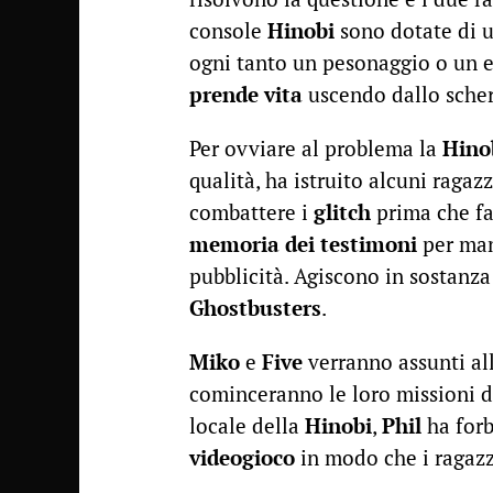
console
Hinobi
sono dotate di u
ogni tanto un pesonaggio o un 
prende vita
uscendo dallo sche
Per ovviare al problema la
Hino
qualità, ha istruito alcuni ragaz
combattere i
glitch
prima che fa
memoria dei testimoni
per mant
pubblicità. Agiscono in sostanz
Ghostbusters
.
Miko
e
Five
verranno assunti al
cominceranno le loro missioni d
locale della
Hinobi
,
Phil
ha forb
videogioco
in modo che i ragazz