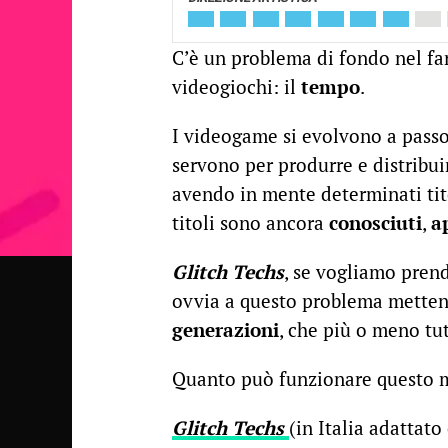
C’è un problema di fondo nel far
videogiochi: il
tempo
.
I videogame si evolvono a passo
servono per produrre e distribuir
avendo in mente determinati tito
titoli sono ancora
conosciuti
,
a
Glitch Techs
, se vogliamo pre
ovvia a questo problema mettend
generazioni
, che più o meno tu
Quanto può funzionare questo 
Glitch Techs
(in Italia adattat