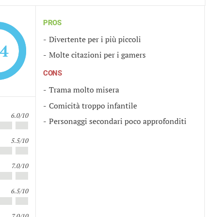
PROS
Divertente per i più piccoli
.4
Molte citazioni per i gamers
CONS
Trama molto misera
Comicità troppo infantile
6.0/10
Personaggi secondari poco approfonditi
5.5/10
7.0/10
6.5/10
7.0/10