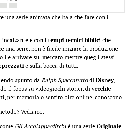
e una serie animata che ha a che fare con i
 incalzante e con i
tempi tecnici biblici
che
e una serie, non è facile iniziare la produzione
li e arrivare sul mercato mentre quegli stessi
pprezzati
e sulla bocca di tutti.
ndendo spunto da
Ralph Spaccatutto
di
Disney
,
o il focus su videogiochi storici, di
vecchie
tti, per memoria o sentito dire online, conoscono.
metodo? Vediamo.
o come
Gli Acchiappaglitch
) è una serie
Originale