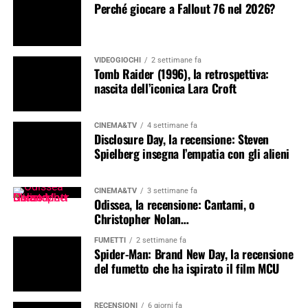
Perché giocare a Fallout 76 nel 2026?
VIDEOGIOCHI
2 settimane fa
Tomb Raider (1996), la retrospettiva:
nascita dell’iconica Lara Croft
CINEMA&TV
4 settimane fa
Disclosure Day, la recensione: Steven
Spielberg insegna l’empatia con gli alieni
CINEMA&TV
3 settimane fa
Odissea, la recensione: Cantami, o
Christopher Nolan…
FUMETTI
2 settimane fa
Spider-Man: Brand New Day, la recensione
del fumetto che ha ispirato il film MCU
RECENSIONI
6 giorni fa