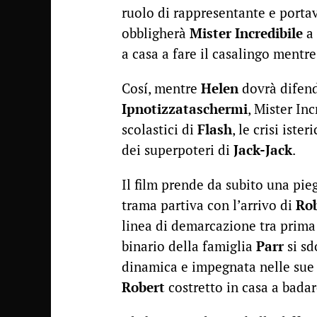
ruolo di rappresentante e porta
obbligherà
Mister Incredibile
a 
a casa a fare il casalingo mentre
Cosí, mentre
Helen
dovrà difend
Ipnotizzataschermi
, Mister In
scolastici di
Flash
, le crisi ister
dei superpoteri di
Jack-Jack
.
Il film prende da subito una pie
trama partiva con l’arrivo di
Ro
linea di demarcazione tra prima 
binario della famiglia
Parr
si s
dinamica e impegnata nelle sue 
Robert
costretto in casa a badare