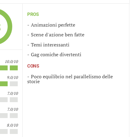
PROS
2
Animazioni perfette
Scene d'azione ben fatte
Temi interessanti
Gag comiche divertenti
10.0/10
CONS
Poco equilibrio nel parallelismo delle
9.0/10
storie
7.0/10
7.0/10
8.0/10