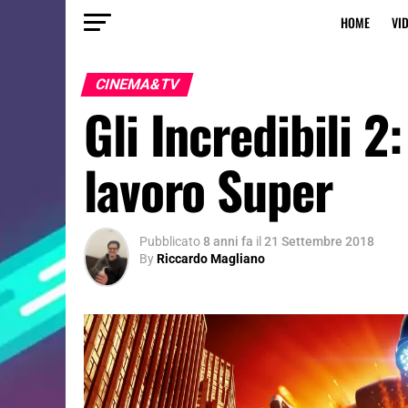
HOME
VI
CINEMA&TV
Gli Incredibili 2
lavoro Super
Pubblicato
8 anni fa
il
21 Settembre 2018
By
Riccardo Magliano