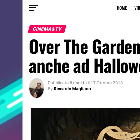
HOME
VI
CINEMA&TV
Over The Garden 
anche ad Hallow
Pubblicato
8 anni fa
il
17 Ottobre 2018
By
Riccardo Magliano