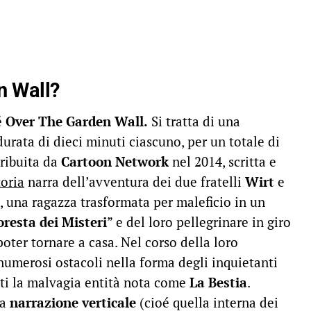
n Wall?
é
Over The Garden Wall.
Si tratta di una
durata di dieci minuti ciascuno, per un totale di
tribuita da
Cartoon Network
nel 2014, scritta e
toria
narra dell’avventura dei due fratelli
Wirt
e
, una ragazza trasformata per maleficio in un
oresta dei Misteri
” e del loro pellegrinare in giro
poter tornare a casa. Nel corso della loro
umerosi ostacoli nella forma degli inquietanti
utti la malvagia entità nota come
La Bestia
.
la
narrazione verticale
(cioé quella interna dei