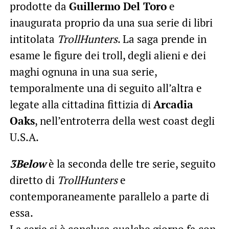
prodotte da
Guillermo Del Toro
e
inaugurata proprio da una sua serie di libri
intitolata
TrollHunters
. La saga prende in
esame le figure dei troll, degli alieni e dei
maghi ognuna in una sua serie,
temporalmente una di seguito all’altra e
legate alla cittadina fittizia di
Arcadia
Oaks
, nell’entroterra della west coast degli
U.S.A.
3Below
è la seconda delle tre serie, seguito
diretto di
TrollHunters
e
contemporaneamente parallelo a parte di
essa.
La serie si è conclusa qualche giorno fa con