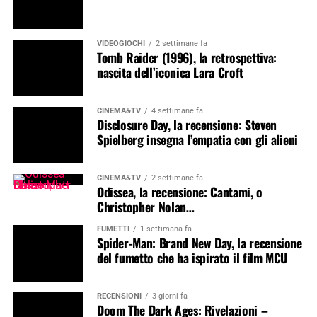
VIDEOGIOCHI
2 settimane fa
Tomb Raider (1996), la retrospettiva:
nascita dell’iconica Lara Croft
CINEMA&TV
4 settimane fa
Disclosure Day, la recensione: Steven
Spielberg insegna l’empatia con gli alieni
CINEMA&TV
2 settimane fa
Odissea, la recensione: Cantami, o
Christopher Nolan…
FUMETTI
1 settimana fa
Spider-Man: Brand New Day, la recensione
del fumetto che ha ispirato il film MCU
RECENSIONI
3 giorni fa
Doom The Dark Ages: Rivelazioni –