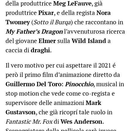
della produttrice
Meg LeFauve
, già
produttrice
Pixar
, e della regista
Nora
Twomey
(
Sotto il Burqa
) che raccontano in
My Father’s Dragon
l’avvenuturosa ricerca
del giovane
Elmer
sulla
Wild Island
a
caccia di
draghi
.
Il vero motivo per cui aspettare il 2021 é
però il primo film d’animazione diretto da
Guillermo Del Toro
:
Pinocchio
, musical in
stop motion che vede come co-regista e
supervisore delle animazioni
Mark
Gustavson
, che già ricoprí tale ruolo in
Fantastic Mr. Fox
di
Wes Anderson
.
Sceneggiatore della pellicola sarà invece