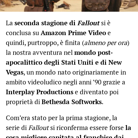
La
seconda stagione di
Fallout
si è
conclusa su
Amazon Prime Video
e
quindi, purtroppo, è finita (
almeno per ora
)
la nostra avventura nel
mondo post-
apocalittico degli Stati Uniti e di New
Vegas
, un mondo
nato originariamente in
ambito videoludico negli anni ’90 grazie a
Interplay Productions
e diventato poi
proprietà di
Bethesda Softworks
.
Com’era stato per la prima stagione, la
serie di
Fallout
si riconferma essere forse
la
cosa migliore capitata al franchise dai