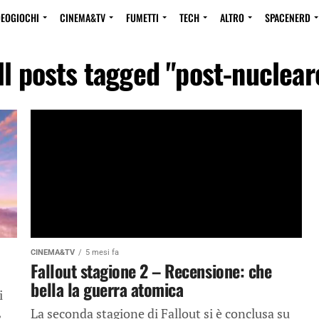
DEOGIOCHI
CINEMA&TV
FUMETTI
TECH
ALTRO
SPACENERD
ll posts tagged "post-nuclear
CINEMA&TV
5 mesi fa
Fallout stagione 2 – Recensione: che
bella la guerra atomica
i
,
La seconda stagione di Fallout si è conclusa su