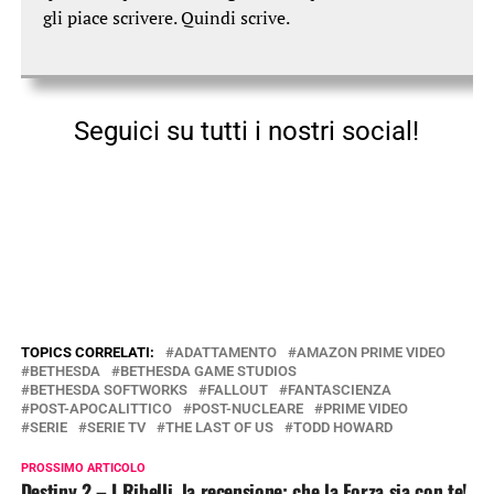
gli piace scrivere. Quindi scrive.
Seguici su tutti i nostri social!
TOPICS CORRELATI:
ADATTAMENTO
AMAZON PRIME VIDEO
BETHESDA
BETHESDA GAME STUDIOS
BETHESDA SOFTWORKS
FALLOUT
FANTASCIENZA
POST-APOCALITTICO
POST-NUCLEARE
PRIME VIDEO
SERIE
SERIE TV
THE LAST OF US
TODD HOWARD
PROSSIMO ARTICOLO
Destiny 2 – I Ribelli, la recensione: che la Forza sia con te!