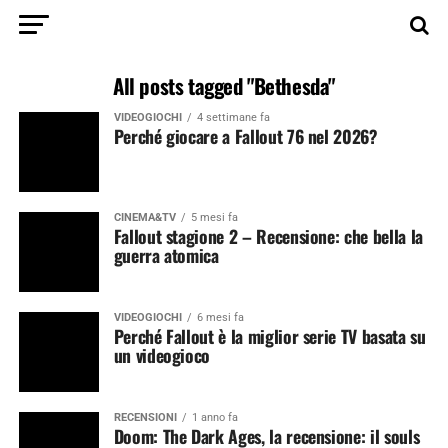
All posts tagged "Bethesda"
VIDEOGIOCHI
4 settimane fa
Perché giocare a Fallout 76 nel 2026?
CINEMA&TV
5 mesi fa
Fallout stagione 2 – Recensione: che bella la
guerra atomica
VIDEOGIOCHI
6 mesi fa
Perché Fallout è la miglior serie TV basata su
un videogioco
RECENSIONI
1 anno fa
Doom: The Dark Ages, la recensione: il souls