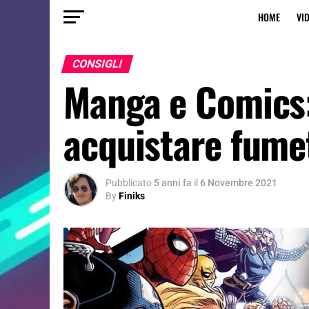
HOME
VI
CONSIGLI
Manga e Comics:
acquistare fumet
Pubblicato
5 anni fa
il
6 Novembre 2021
By
Finiks