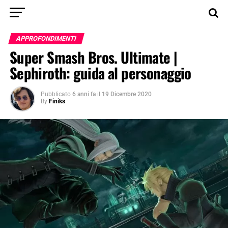
APPROFONDIMENTI
Super Smash Bros. Ultimate |
Sephiroth: guida al personaggio
Pubblicato
6 anni fa
il
19 Dicembre 2020
By
Finiks