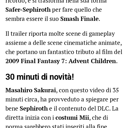
ricordo, e si trasforma nella sua forma
Safer-Sephiroth
per fare quello che
sembra essere il suo
Smash Finale
.
Il trailer riporta molte scene di gameplay
assieme a delle scene cinematiche animate,
che portano un fantastico tributo al film del
2009 Final Fantasy 7: Advent Children
.
30 minuti di novità!
Masahiro Sakurai
, con questo video di 35
minuti circa, ha provveduto a spiegare per
bene
Sephiroth
e il contenuto del DLC. La
diretta inizia con i
costumi Mii
, che di
norma sarebbero stati inseriti alla fine.