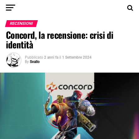
RECENSIONI
Concord, la recensione: crisi di
identità
Pubblicato
2 anni fa
il
1 Settembre 2024
By
Svallo