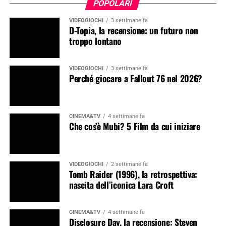
POPOLARI
VIDEOGIOCHI
3 settimane fa
D-Topia, la recensione: un futuro non
troppo lontano
VIDEOGIOCHI
3 settimane fa
Perché giocare a Fallout 76 nel 2026?
CINEMA&TV
4 settimane fa
Che cos’è Mubi? 5 Film da cui iniziare
VIDEOGIOCHI
2 settimane fa
Tomb Raider (1996), la retrospettiva:
nascita dell’iconica Lara Croft
CINEMA&TV
4 settimane fa
Disclosure Day, la recensione: Steven