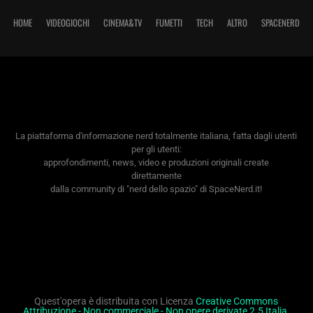
HOME
VIDEOGIOCHI
CINEMA&TV
FUMETTI
TECH
ALTRO
SPACENERD
La piattaforma d'informazione nerd totalmente italiana, fatta dagli utenti
per gli utenti:
approfondimenti, news, video e produzioni originali create
direttamente
dalla community di "nerd dello spazio" di SpaceNerd.it!
Quest'opera è distribuita con Licenza
Creative Commons
Attribuzione - Non commerciale - Non opere derivate 2.5 Italia
.