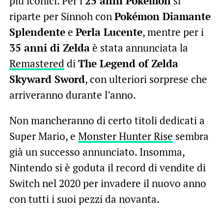
più iconici. Per i
25 anni Pokémon
si
riparte per Sinnoh con
Pokémon Diamante
Splendente
e
Perla Lucente
, mentre per i
35 anni di Zelda
è stata annunciata la
Remastered
di
The Legend of Zelda
Skyward Sword
, con ulteriori sorprese che
arriveranno durante l’anno.
Non mancheranno di certo titoli dedicati a
Super Mario, e
Monster Hunter Rise
sembra
già un successo annunciato. Insomma,
Nintendo si è goduta il record di vendite di
Switch nel 2020 per invadere il nuovo anno
con tutti i suoi pezzi da novanta.