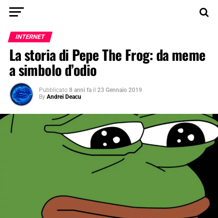
INTERNET
La storia di Pepe The Frog: da meme
a simbolo d’odio
Pubblicato
8 anni fa
il
23 Gennaio 2019
By
Andrei Deacu