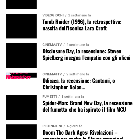
VIDEOGIOCHI
2 settimane fa
Tomb Raider (1996), la retrospettiva:
nascita dell’iconica Lara Croft
CINEMA&TV
4 settimane fa
Disclosure Day, la recensione: Steven
Spielberg insegna l’empatia con gli alieni
CINEMA&TV
2 settimane fa
Odissea, la recensione: Cantami, o
Christopher Nolan…
FUMETTI
1 settimana fa
Spider-Man: Brand New Day, la recensione
del fumetto che ha ispirato il film MCU
RECENSIONI
4 giorni fa
Doom The Dark Ages: Rivelazioni –
recensione: anche lo Slayer sanguina!