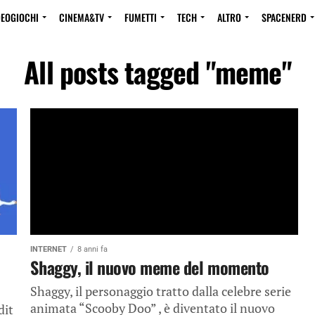
DEOGIOCHI
CINEMA&TV
FUMETTI
TECH
ALTRO
SPACENERD
All posts tagged "meme"
INTERNET
8 anni fa
Shaggy, il nuovo meme del momento
Shaggy, il personaggio tratto dalla celebre serie
animata “Scooby Doo” , è diventato il nuovo
dit