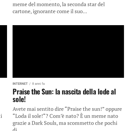
meme del momento, la seconda star del
cartone, ignorante come il suo...
INTERNET
8 anni fa
Praise the Sun: la nascita della lode al
sole!
Avete mai sentito dire “Praise the sun!” oppure
i
“Loda il sole!“? Com’è nato? È un meme nato
grazie a Dark Souls, ma scommetto che pochi
di...