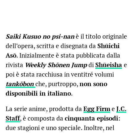
Saiki Kusuo no psi-nan
è il titolo originale
dell’opera, scritta e disegnata da
Shūichi
Asō
. Inizialmente è stata pubblicata dalla
rivista
Weekly Shōnen Jump
di
Shūeisha
e
poi è stata racchiusa in ventitré volumi
tankōbon
che, purtroppo,
non sono
disponibili in italiano
.
La serie anime, prodotta da
Egg Firm
e
J.C.
Staff
, è composta da
cinquanta episodi
:
due stagioni e uno speciale. Inoltre, nel