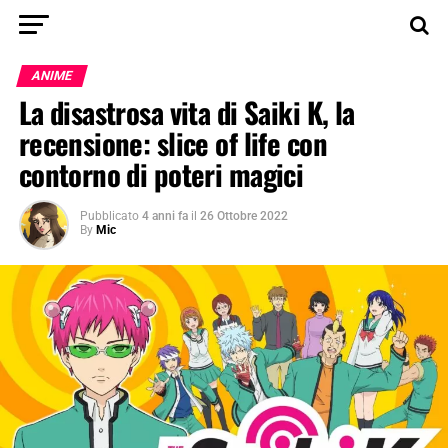
ANIME
La disastrosa vita di Saiki K, la
recensione: slice of life con
contorno di poteri magici
Pubblicato
4 anni fa
il
26 Ottobre 2022
By
Mic