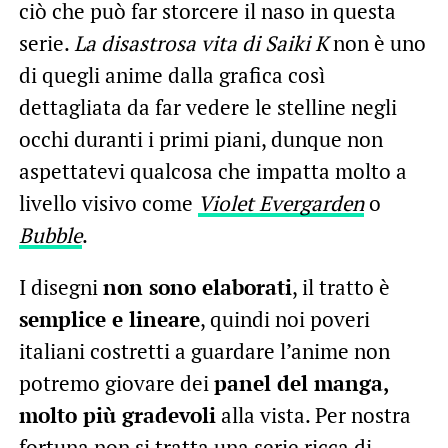
ciò che può far storcere il naso in questa
serie.
La disastrosa vita di Saiki K
non è uno
di quegli anime dalla grafica così
dettagliata da far vedere le stelline negli
occhi duranti i primi piani, dunque non
aspettatevi qualcosa che impatta molto a
livello visivo come
Violet Evergarden
o
Bubble
.
I disegni
non sono elaborati
, il tratto è
semplice e lineare
, quindi noi poveri
italiani costretti a guardare l’anime non
potremo giovare dei
panel del manga,
molto più gradevoli
alla vista. Per nostra
fortuna non si tratta una serie ricca di