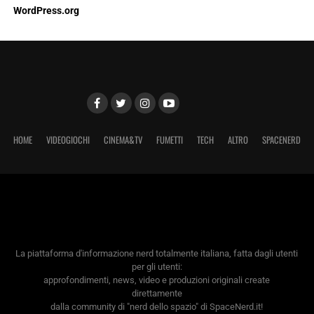
WordPress.org
HOME
VIDEOGIOCHI
CINEMA&TV
FUMETTI
TECH
ALTRO
SPACENERD
La piattaforma d'informazione nerd totalmente italiana, fatta dagli utenti
per gli utenti:
approfondimenti, news, video e produzioni originali create
direttamente
dalla community di "nerd dello spazio" di SpaceNerd.it!