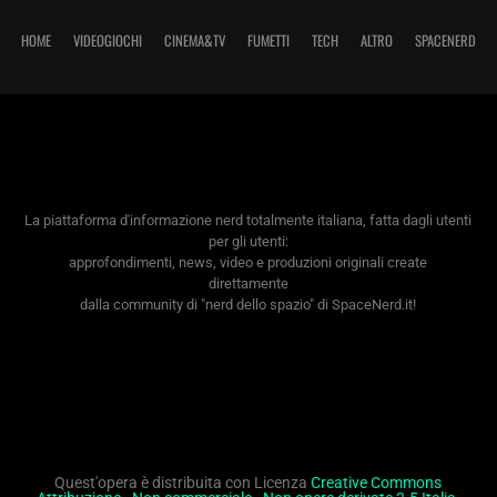
HOME
VIDEOGIOCHI
CINEMA&TV
FUMETTI
TECH
ALTRO
SPACENERD
La piattaforma d'informazione nerd totalmente italiana, fatta dagli utenti
per gli utenti:
approfondimenti, news, video e produzioni originali create
direttamente
dalla community di "nerd dello spazio" di SpaceNerd.it!
Quest'opera è distribuita con Licenza
Creative Commons