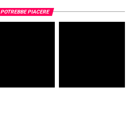
 POTREBBE PIACERE
g Night Live: ecco tutte le
Need for Speed confermato per il
à – Gamescom 2019
2019, ma non verrà mostrato all’E3