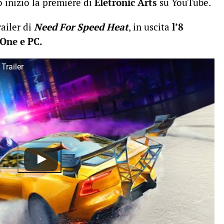
 inizio la première di
Eletronic Arts
su YouTube.
railer di
Need For Speed Heat
, in uscita
l’8
One e PC.
Trailer