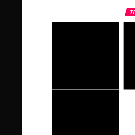
TI
Ricordi di un’estate da
Openin
videogiocatore: le esperienze che
novit
hanno plasmato le nostre vacanze