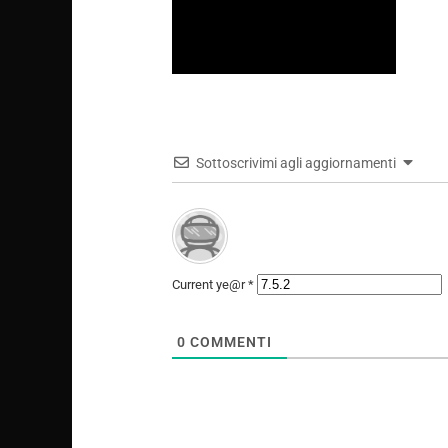
Electronic Arts: passato, presente e
futuro del gigante dei videogames
Sottoscrivimi agli aggiornamenti
Current ye@r
*
0
COMMENTI