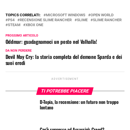
TOPICS CORRELATI:
MICROSOFT WINDOWS
OPEN WORLD
PS4
RECENSIONE SLIME RANCHER
SLIME
SLIME RANCHER
STEAM
XBOX ONE
PROSSIMO ARTICOLO
Oddmar: guadagnamoci un posto nel Valhalla!
DA NON PERDERE
Devil May Cry: la storia completa del demone Sparda e dei
suoi eredi
ADVERTISEMENT
TI POTREBBE PIACERE
D-Topia, la recensione: un futuro non troppo
lontano
Cos’è successo ad Assassin’s Creed?