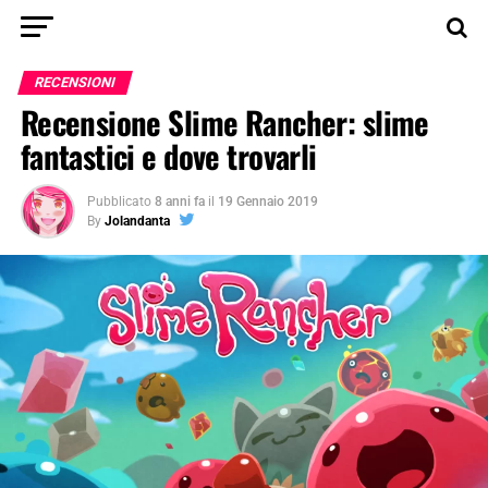
RECENSIONI
Recensione Slime Rancher: slime
fantastici e dove trovarli
Pubblicato
8 anni fa
il
19 Gennaio 2019
By
Jolandanta