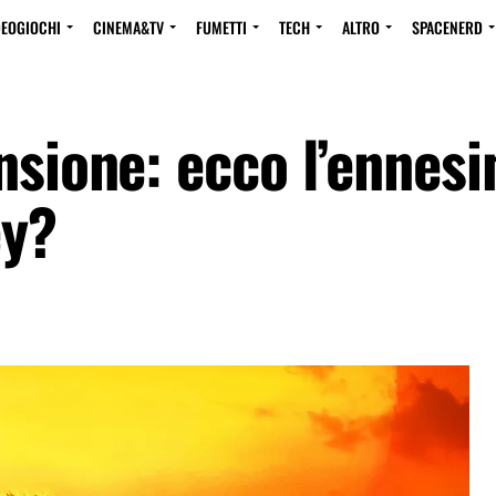
DEOGIOCHI
CINEMA&TV
FUMETTI
TECH
ALTRO
SPACENERD
nsione: ecco l’ennes
ey?