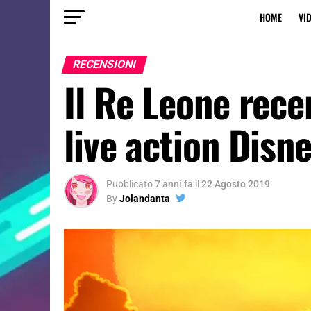
HOME
VI
RECENSIONI
Il Re Leone rece
live action Disn
Pubblicato
7 anni fa
il
22 Agosto 2019
By
Jolandanta