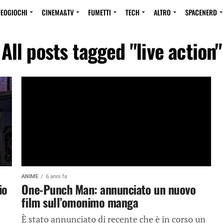
DEOGIOCHI
CINEMA&TV
FUMETTI
TECH
ALTRO
SPACENERD
All posts tagged "live action"
ANIME
6 anni fa
io
One-Punch Man: annunciato un nuovo
film sull’omonimo manga
È stato annunciato di recente che è in corso un