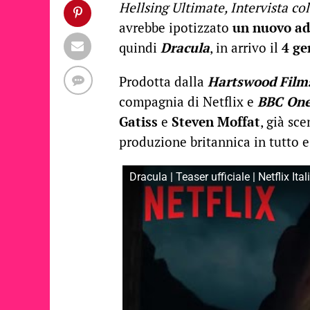
Hellsing Ultimate, Intervista co
avrebbe ipotizzato
un nuovo a
quindi
Dracula
, in arrivo il
4 ge
Prodotta dalla
Hartswood Film
compagnia di Netflix e
BBC On
Gatiss
e
Steven Moffat
, già sc
produzione britannica in tutto e
Dracula | Teaser ufficiale | Netflix Ital