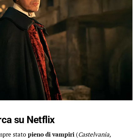
rca su Netflix
mpre stato
pieno di vampiri
(
Castelvania,