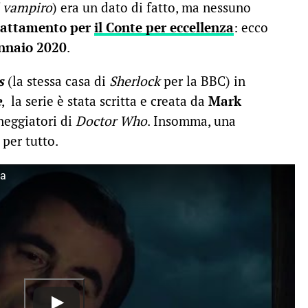
l vampiro
) era un dato di fatto, ma nessuno
dattamento per
il Conte per eccellenza
: ecco
nnaio 2020
.
s
(la stessa casa di
Sherlock
per la BBC) in
e
, la serie è stata scritta e creata da
Mark
eneggiatori di
Doctor Who
. Insomma, una
 per tutto.
ia