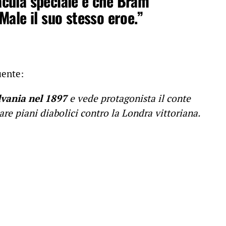
acula speciale è che Bram
Male il suo stesso eroe.”
uente:
lvania nel 1897
e vede protagonista il conte
re piani diabolici contro la Londra vittoriana.