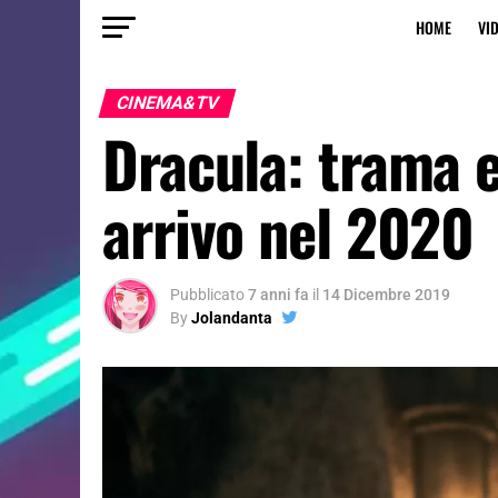
HOME
VI
CINEMA&TV
Dracula: trama e
arrivo nel 2020
Pubblicato
7 anni fa
il
14 Dicembre 2019
By
Jolandanta