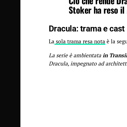
Ciò che rende Dr
Stoker ha reso il 
Dracula: trama e cast
La
sola trama resa nota
è la seg
La serie è ambientata
in Transi
Dracula, impegnato ad architetta