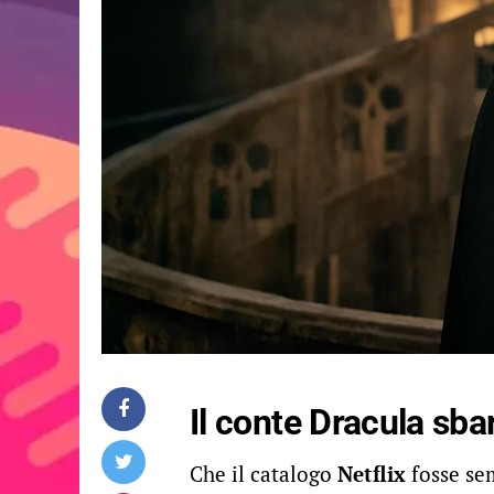
Il conte Dracula sba
Che il catalogo
Netflix
fosse se