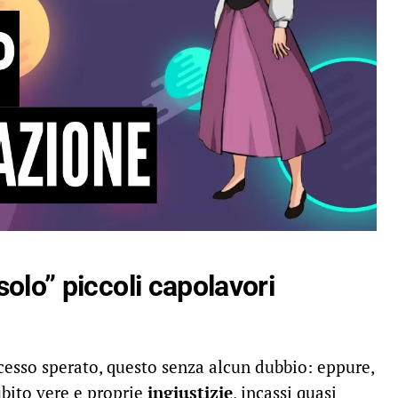
solo” piccoli capolavori
ccesso sperato, questo senza alcun dubbio: eppure,
bito vere e proprie
ingiustizie
, incassi quasi