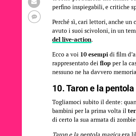
perfino inspiegabili, e critiche s
Perché sì, cari lettori, anche u
avuto i suoi scivoloni, in un t
del live-action
.
Ecco a voi
10 esempi
di film d’
rappresentato dei
flop
per la ca
nessuno ne ha davvero memori
10. Taron e la pentol
Togliamoci subito il dente: quant
bambini per la prima volta il
te
di certo la sua armata di zombie
Taron e la pentola magica
era li