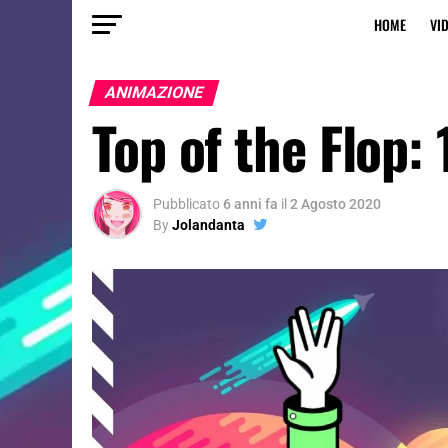
HOME
VI
ANIMAZIONE
Top of the Flop: 
Pubblicato
6 anni fa
il
2 Agosto 2020
By
Jolandanta