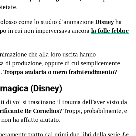
pietate.
n colosso come lo studio d’animazione
Disney
ha
empo in cui non imperversava ancora
la folle febbre
animazione che alla loro uscita hanno
sa di produzione, oppure di cui semplicemente
a.
Troppa audacia o mero fraintendimento?
a magica (Disney)
i di voi si trascinano il trauma dell’aver visto da
rrificante Re Cornelius?
Troppi, probabilmente, e
 non ha affatto aiutato.
beramente tratto dai primi due libri della serie
Le