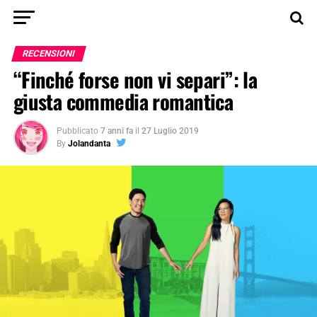
RECENSIONI
“Finché forse non vi separi”: la
giusta commedia romantica
Pubblicato
7 anni fa
il
27 Luglio 2019
By
Jolandanta