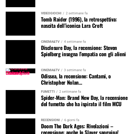
VIDEOGIOCHI
2 settimane fa
Tomb Raider (1996), la retrospettiva:
nascita dell’iconica Lara Croft
CINEMA&TV
4 settimane fa
Disclosure Day, la recensione: Steven
Spielberg insegna l’empatia con gli alieni
CINEMA&TV
3 settimane fa
Odissea, la recensione: Cantami, o
Christopher Nolan…
FUMETTI
2 settimane fa
Spider-Man: Brand New Day, la recensione
del fumetto che ha ispirato il film MCU
RECENSIONI
6 giorni fa
Doom The Dark Ages: Rivelazioni –
recensione: anche lo Slayer sanguina!