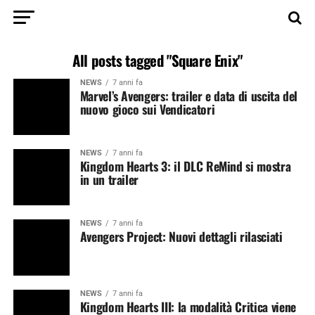
All posts tagged "Square Enix"
NEWS
7 anni fa
Marvel’s Avengers: trailer e data di uscita del
nuovo gioco sui Vendicatori
NEWS
7 anni fa
Kingdom Hearts 3: il DLC ReMind si mostra
in un trailer
NEWS
7 anni fa
Avengers Project: Nuovi dettagli rilasciati
NEWS
7 anni fa
Kingdom Hearts III: la modalità Critica viene