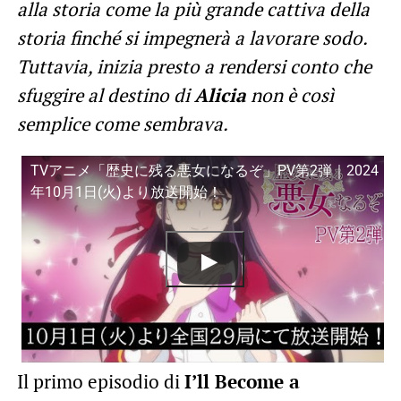
alla storia come la più grande cattiva della
storia finché si impegnerà a lavorare sodo.
Tuttavia, inizia presto a rendersi conto che
sfuggire al destino di
Alicia
non è così
semplice come sembrava.
TVアニメ「歴史に残る悪女になるぞ」PV第2弾｜2024
年10月1日(火)より放送開始！
Il primo episodio di
I’ll Become a