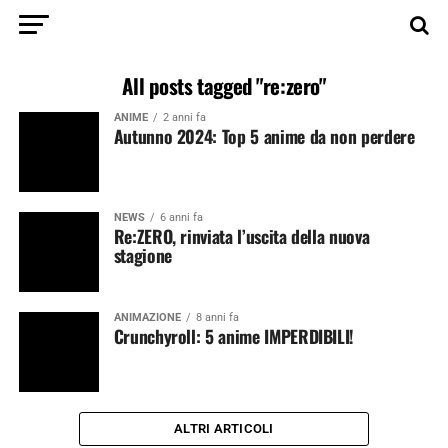
All posts tagged "re:zero"
ANIME
2 anni fa
Autunno 2024: Top 5 anime da non perdere
NEWS
6 anni fa
Re:ZERO, rinviata l’uscita della nuova
stagione
ANIMAZIONE
8 anni fa
Crunchyroll: 5 anime IMPERDIBILI!
ALTRI ARTICOLI