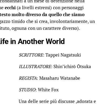
 condannati a un mese di detenzione nella
ime
ecchi
(a livelli estremi) con personaggi
testo molto diverso da quello che siamo
agazzo timido che si crea, involontariamente, un
ituto, ognuna con un carattere diverso).
ife in Another World
SCRITTORE
: Tappei Nagatsuki
ILLUSTRATORE
: Shin’ichirō Ōtsuka
REGISTA
: Masaharu Watanabe
STUDIO
: White Fox
Una delle serie più discusse ,adorata e