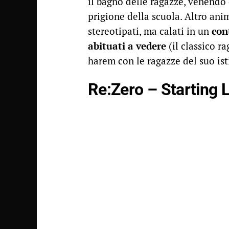
il bagno delle ragazze, venendo
prigione della scuola. Altro an
stereotipati, ma calati in un
con
abituati a vedere
(il classico r
harem con le ragazze del suo ist
Re:Zero – Starting L