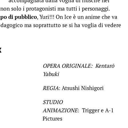
accompagnata dalla voglia di riuscire nei
 non solo i protagonisti ma tutti i personaggi.
po di pubblico
, Yuri!!! On Ice è un anime che va
pedagogico ma soprattutto se si ha voglia di vedere
x
OPERA ORIGINALE: Kentarō
Yabuki
REGIA
: Atsushi Nishigori
STUDIO
ANIMAZIONE
: Trigger e A-1
Pictures