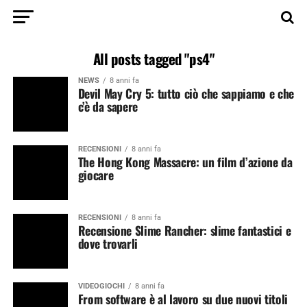
All posts tagged "ps4"
NEWS
8 anni fa
Devil May Cry 5: tutto ciò che sappiamo e che
c’è da sapere
RECENSIONI
8 anni fa
The Hong Kong Massacre: un film d’azione da
giocare
RECENSIONI
8 anni fa
Recensione Slime Rancher: slime fantastici e
dove trovarli
VIDEOGIOCHI
8 anni fa
From software è al lavoro su due nuovi titoli