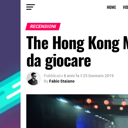
HOME
VI
RECENSIONI
The Hong Kong M
da giocare
Pubblicato
8 anni fa
il
25 Gennaio 2019
By
Fabio Staiano