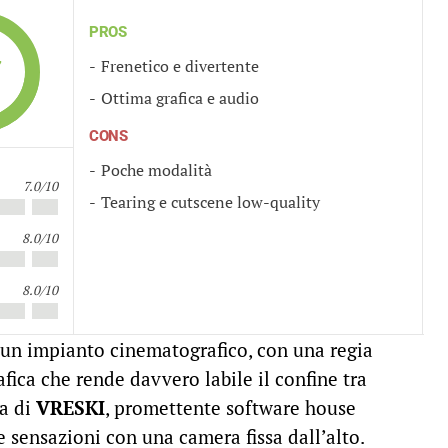
PROS
7
Frenetico e divertente
Ottima grafica e audio
CONS
Poche modalità
7.0/10
Tearing e cutscene low-quality
8.0/10
8.0/10
un impianto cinematografico, con una regia
afica che rende davvero labile il confine tra
da di
VRESKI
, promettente software house
te sensazioni con una camera fissa dall’alto.