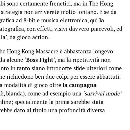
bi sono certamente frenetici, ma in The Hong
trategia non arriverete molto lontano. E se da
rafica ad 8-bit e musica elettronica, qui
la
tografica, con effetti visivi davvero piacevoli, ed
la’, da gioco action.
 The Hong Kong Massacre è abbastanza longevo
 da alcune ‘
Boss Fight
‘, ma la ripetitività non
tanto in tanto siano introdotte sfide ulteriori come
he richiedono ben due colpi per essere abbattuti.
ra modalità di gioco oltre
la campagna
mè, blanda), come ad esempio una
‘survival mode’
nline; specialmente la prima sarebbe stata
ebbe dato al titolo una profondità diversa.