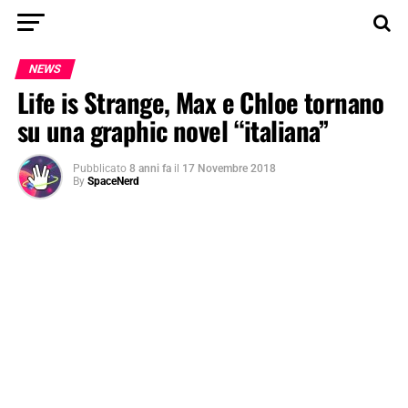
NEWS
Life is Strange, Max e Chloe tornano
su una graphic novel “italiana”
Pubblicato
8 anni fa
il
17 Novembre 2018
By
SpaceNerd