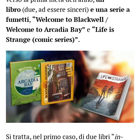
libro
(due, ad essere sinceri)
e una serie a
fumetti
,
“Welcome to Blackwell /
Welcome to Arcadia Bay”
e
“Life is
Strange (comic series)”
.
Si tratta, nel primo caso, di due libri “
in-