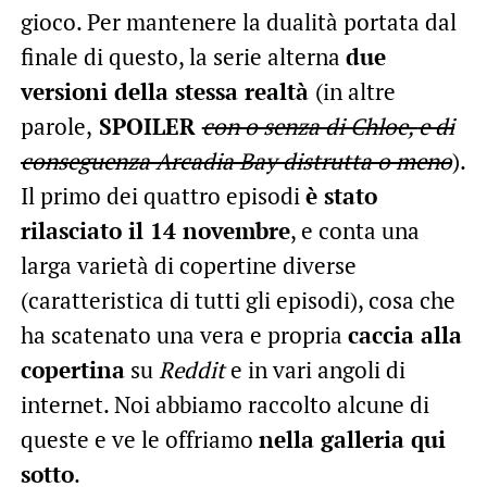
gioco. Per mantenere la dualità portata dal
finale di questo, la serie alterna
due
versioni della stessa realtà
(in altre
parole,
SPOILER
con o senza di Chloe,
e di
conseguenza Arcadia Bay distrutta o meno
).
Il primo dei quattro episodi
è stato
rilasciato il 14 novembre
, e conta una
larga varietà di copertine diverse
(caratteristica di tutti gli episodi), cosa che
ha scatenato una vera e propria
caccia alla
copertina
su
Reddit
e in vari angoli di
internet. Noi abbiamo raccolto alcune di
queste e ve le offriamo
nella galleria qui
sotto
.