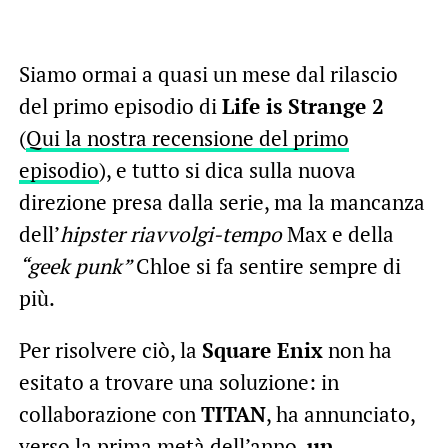
Siamo ormai a quasi un mese dal rilascio
del primo episodio di
Life is Strange 2
(
Qui la nostra recensione del primo
episodio
), e tutto si dica sulla nuova
direzione presa dalla serie, ma la mancanza
dell’
hipster riavvolgi-tempo
Max e della
“geek punk”
Chloe si fa sentire sempre di
più.
Per risolvere ciò, la
Square Enix
non ha
esitato a trovare una soluzione: in
collaborazione con
TITAN
, ha annunciato,
verso la prima metà dell’anno,
un