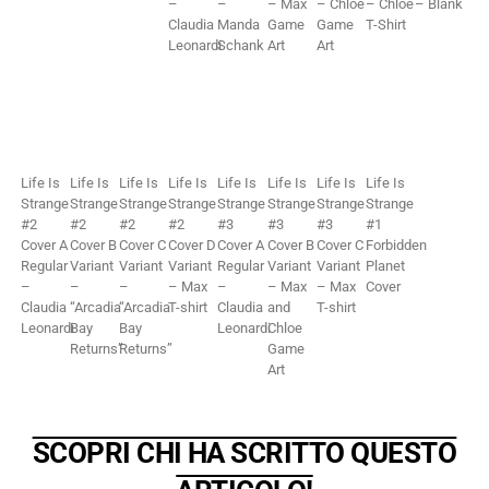
–
–
– Max
– Chloe
– Chloe
– Blank
Claudia
Manda
Game
Game
T-Shirt
Leonardi
Schank
Art
Art
Life Is
Life Is
Life Is
Life Is
Life Is
Life Is
Life Is
Life Is
Strange
Strange
Strange
Strange
Strange
Strange
Strange
Strange
#2
#2
#2
#2
#3
#3
#3
#1
Cover A
Cover B
Cover C
Cover D
Cover A
Cover B
Cover C
Forbidden
Regular
Variant
Variant
Variant
Regular
Variant
Variant
Planet
–
–
–
– Max
–
– Max
– Max
Cover
Claudia
“Arcadia
“Arcadia
T-shirt
Claudia
and
T-shirt
Leonardi
Bay
Bay
Leonardi
Chloe
Returns”
Returns”
Game
Art
SCOPRI CHI HA SCRITTO QUESTO