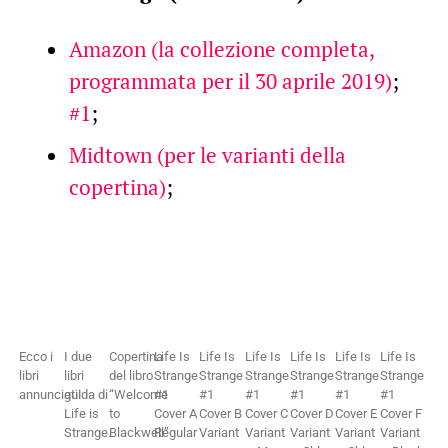
Amazon (la collezione completa,
programmata per il 30 aprile 2019)
;
#1
;
Midtown (per le varianti della
copertina)
;
Ecco i
I due
Copertina
Life Is
Life Is
Life Is
Life Is
Life Is
Life Is
libri
libri
del libro
Strange
Strange
Strange
Strange
Strange
Strange
annunciati!
guida di
“Welcome
#1
#1
#1
#1
#1
#1
Life is
to
Cover A
Cover B
Cover C
Cover D
Cover E
Cover F
Strange.
Blackwell”
Regular
Variant
Variant
Variant
Variant
Variant