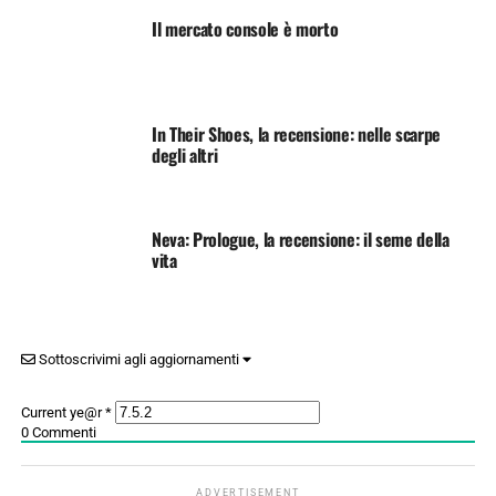
Il mercato console è morto
In Their Shoes, la recensione: nelle scarpe
degli altri
Neva: Prologue, la recensione: il seme della
vita
Sottoscrivimi agli aggiornamenti
Current ye@r
*
0
Commenti
ADVERTISEMENT