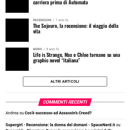
carriera prima di Automata
RECENSIONI
7 anni fa
The Sojourn, la recensione: il viaggio della
vita
NEWS
8 anni fa
Life is Strange, Max e Chloe tornano su una
graphic novel “italiana”
ALTRI ARTICOLI
COMMENTI RECENTI
Andrea
su
Cos’è successo ad Assassin’s Creed?
Supergirl - Recensione: la donna del domani - SpaceNerd.it
su