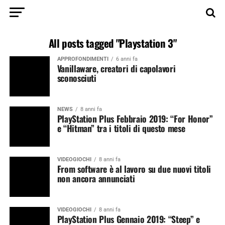
All posts tagged "Playstation 3"
APPROFONDIMENTI
6 anni fa
Vanillaware, creatori di capolavori
sconosciuti
NEWS
8 anni fa
PlayStation Plus Febbraio 2019: “For Honor”
e “Hitman” tra i titoli di questo mese
VIDEOGIOCHI
8 anni fa
From software è al lavoro su due nuovi titoli
non ancora annunciati
VIDEOGIOCHI
8 anni fa
PlayStation Plus Gennaio 2019: “Steep” e