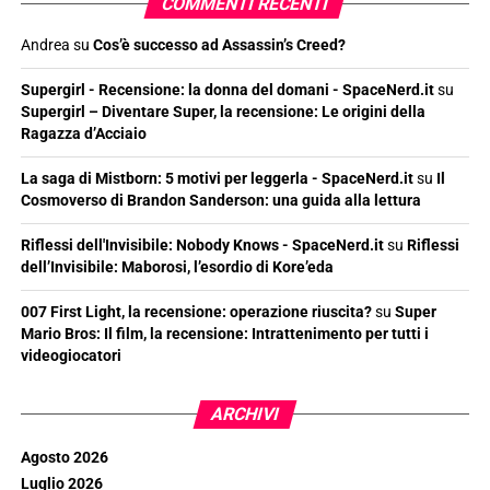
COMMENTI RECENTI
Andrea
su
Cos’è successo ad Assassin’s Creed?
Supergirl - Recensione: la donna del domani - SpaceNerd.it
su
Supergirl – Diventare Super, la recensione: Le origini della
Ragazza d’Acciaio
La saga di Mistborn: 5 motivi per leggerla - SpaceNerd.it
su
Il
Cosmoverso di Brandon Sanderson: una guida alla lettura
Riflessi dell'Invisibile: Nobody Knows - SpaceNerd.it
su
Riflessi
dell’Invisibile: Maborosi, l’esordio di Kore’eda
007 First Light, la recensione: operazione riuscita?
su
Super
Mario Bros: Il film, la recensione: Intrattenimento per tutti i
videogiocatori
ARCHIVI
Agosto 2026
Luglio 2026